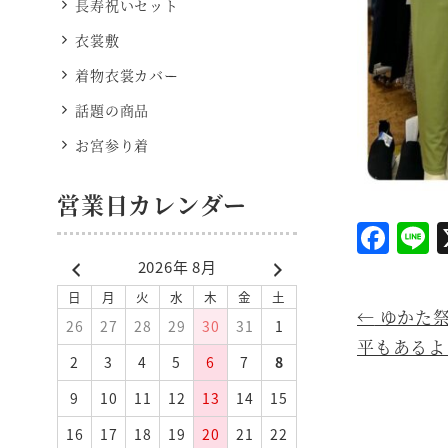
長寿祝いセット
衣裳敷
着物衣裳カバー
話題の商品
お宮参り着
営業日カレンダー
F
L
a
2026年 8月
c
e
日
月
火
水
木
金
土
←
ゆかた祭
e
26
27
28
29
30
31
1
平もあるよ
b
2
3
4
5
6
7
8
o
9
10
11
12
13
14
15
o
16
17
18
19
20
21
22