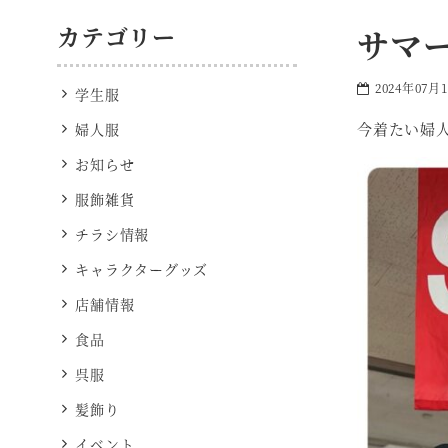
カテゴリー
サマ
2024年07月
学生服
今着たい婦
婦人服
お知らせ
服飾雑貨
チラシ情報
キャラクターグッズ
店舗情報
食品
呉服
髪飾り
イベント