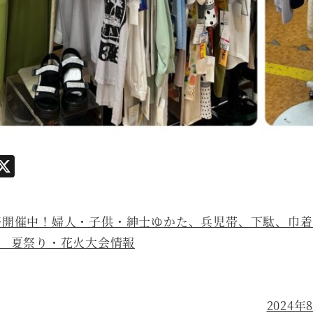
i
X
n
開催中！婦人・子供・紳士ゆかた、兵児帯、下駄、巾着
 夏祭り・花火大会情報
2024