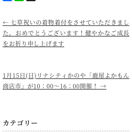
a
n
c
e
←
七草祝いの着物着付をさせていただきまし
e
b
た。おめでとうございます！健やかなご成長
o
をお祈り申し上げます
o
k
1月15日(日)リナシティかのや「鹿屋よかもん
商店市」が10：00〜16：00開催！
→
カテゴリー