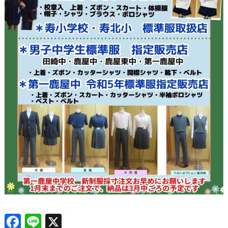
F
Li
X