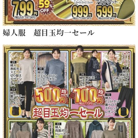
婦人服
超目玉
均一セール