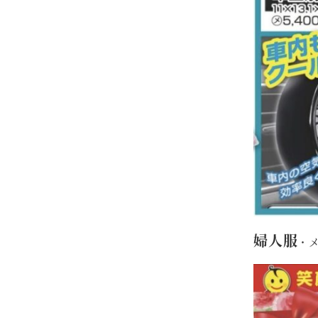
婦人服
・