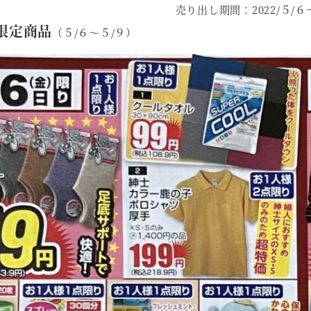
売り出し期間：2022/５/６～
限定商品
（５/６～５/９）