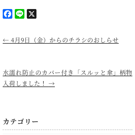
F
Li
X
a
n
c
e
←
4月9日（金）からのチラシのおしらせ
e
b
o
o
水濡れ防止のカバー付き「スルッと傘」柄物
k
入荷しました！
→
カテゴリー