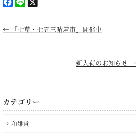
F
Li
X
a
n
c
e
←
「七草・七五三晴着市」開催中
e
b
o
o
新入荷のお知らせ
→
k
カテゴリー
和雑貨