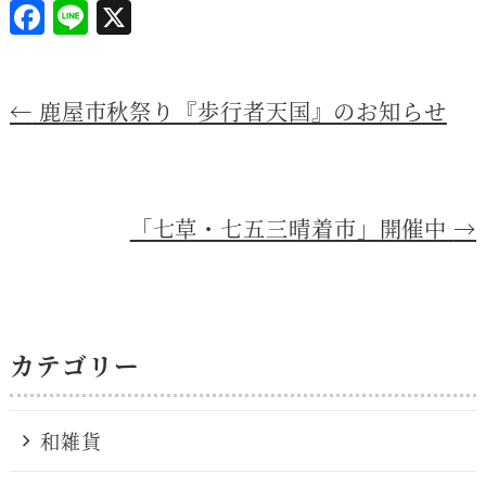
F
Li
X
a
n
c
e
←
鹿屋市秋祭り『歩行者天国』のお知らせ
e
b
o
o
「七草・七五三晴着市」開催中
→
k
カテゴリー
和雑貨