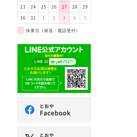
b
23
24
25
26
27
28
29
o
30
31
1
2
3
4
5
o
休業日（発送・電話受付）
k