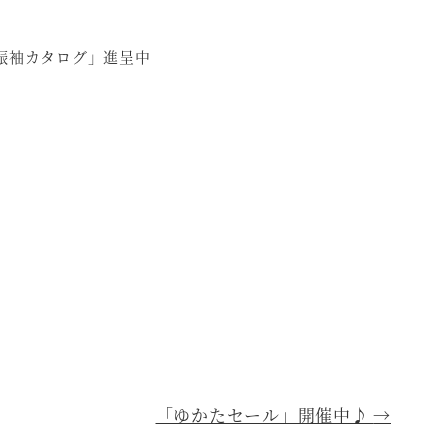
「振袖カタログ」進呈中
「ゆかたセール」開催中♪
→