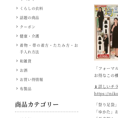
くらしの衣料
話題の商品
クーポン
健康・介護
着物・帯の着方・たたみ方・お
手入れ方法
和雑貨
「フォーマ
お酒
お得なこの
お買い得情報
📱詳しいチ
布製品
https://nik
商品カテゴリー
「祭り足袋
「ゆかた」