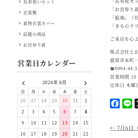
「長寿祝セ
長寿祝いセット
「お宮参り
衣裳敷
「振袖」（仕
着物衣裳カバー
「きものク
話題の商品
ご来店を心
お宮参り着
株式会社と
鹿屋市本町
営業日カレンダー
☎0994-44-3
営業時間 10
2026年 8月
定休日 木曜
日
月
火
水
木
金
土
F
L
26
27
28
29
30
31
1
a
2
3
4
5
6
7
8
c
e
9
10
11
12
13
14
15
←
7月6日
e
16
17
18
19
20
21
22