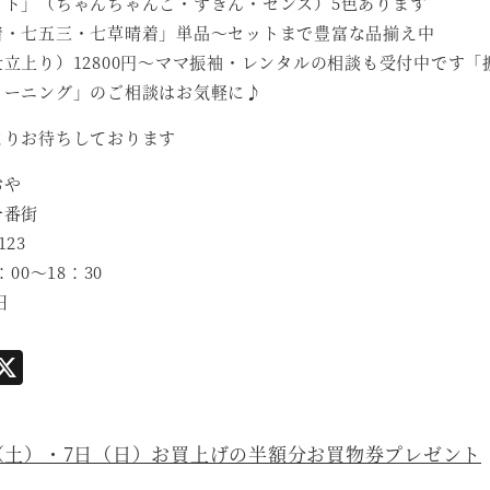
ット」（ちゃんちゃんこ・ずきん・センス）5色あります
着・七五三・七草晴着」単品～セットまで豊富な品揃え中
立上り）12800円～ママ振袖・レンタルの相談も受付中です
リーニング」のご相談はお気軽に♪
よりお待ちしております
おや
一番街
123
：00～18：30
日
i
X
n
（土）・7日（日）お買上げの半額分お買物券プレゼント