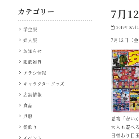
カテゴリー
7月
2019年07月
学生服
7月12日（
婦人服
お知らせ
服飾雑貨
チラシ情報
キャラクターグッズ
店舗情報
食品
呉服
夏物「安いか
大人も遊べ
髪飾り
日替わり目
イベント