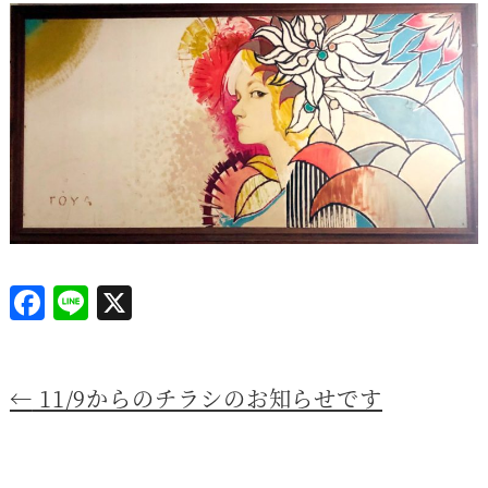
F
Li
X
a
n
c
e
←
11/9からのチラシのお知らせです
e
b
o