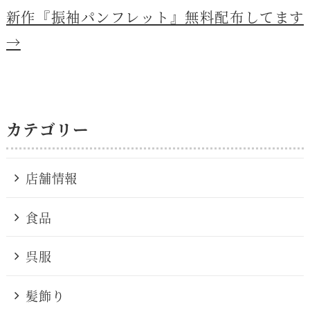
o
新作『振袖パンフレット』無料配布してます
k
→
カテゴリー
店舗情報
食品
呉服
髪飾り