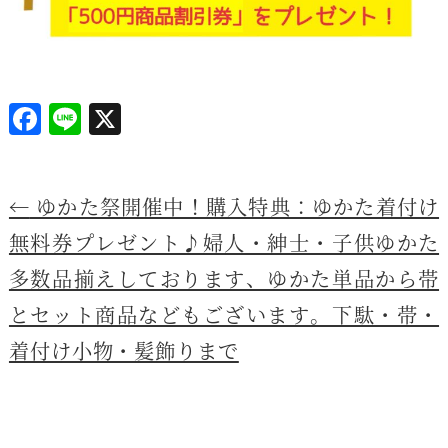
F
Li
X
a
n
c
e
←
ゆかた祭開催中！購入特典：ゆかた着付け
e
b
無料券プレゼント♪婦人・紳士・子供ゆかた
o
多数品揃えしております、ゆかた単品から帯
o
とセット商品などもございます。下駄・帯・
k
着付け小物・髪飾りまで